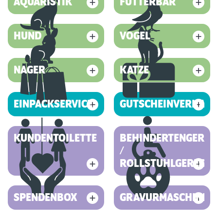
AQUARISTIK
FUTTERBAR
HUND
VOGEL
NAGER
KATZE
EINPACKSERVICE
GUTSCHEINVERKAUF
KUNDENTOILETTE
BEHINDERTENGEREC
/
ROLLSTUHLGERECHT
SPENDENBOX
GRAVURMASCHINE