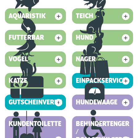
AQUARISTIK
TEICH
FUTTERBAR
HUND
VOGEL
NAGER
KATZE
EINPACKSERVICE
GUTSCHEINVERKAUF
HUNDEWAAGE
KUNDENTOILETTE
BEHINDERTENGEREC
/