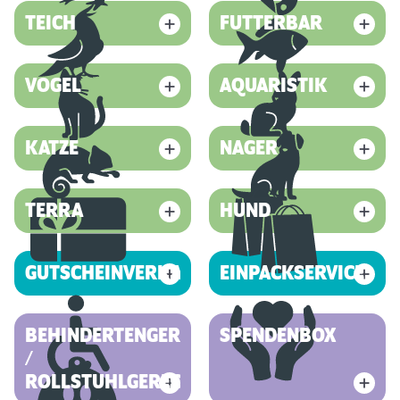
TEICH
FUTTERBAR
VOGEL
AQUARISTIK
KATZE
NAGER
TERRA
HUND
GUTSCHEINVERKAUF
EINPACKSERVICE
BEHINDERTENGERECHT
SPENDENBOX
/
ROLLSTUHLGERECHT