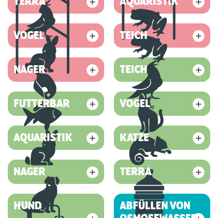
TERRA
AQUARISTIK
VOGEL
TEICH
NAGER
TEICH
FUTTERBAR
VOGEL
AQUARISTIK
KATZE
NAGER
TERRA
HUND
ABFÜLLEN VON