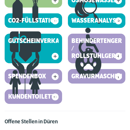
OSMOSEWASSER
CO2-FÜLLSTATION
WASSERANALYSE
GUTSCHEINVERKAUF
BEHINDERTENGEREC
/
ROLLSTUHLGERECHT
SPENDENBOX
GRAVURMASCHINE
KUNDENTOILETTE
Offene Stellen in Düren