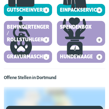
GUTSCHEINVERKAUF
EINPACKSERVICE
BEHINDERTENGERECHT
SPENDENBOX
/
ROLLSTUHLGERECHT
GRAVURMASCHINE
HUNDEWAAGE
Offene Stellen in Dortmund