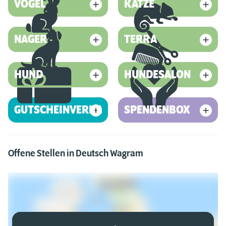
VOGEL
KATZE
NAGER
TERRA
HUND
HUNDESALON
GUTSCHEINVERKAUF
SPENDENBOX
Offene Stellen in Deutsch Wagram