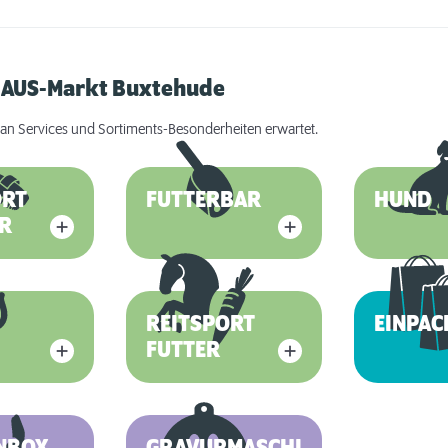
RHAUS-Markt Buxtehude
an Services und Sortiments-Besonderheiten erwartet.
ORT
FUTTERBAR
HUND
R
REITSPORT
EINPAC
FUTTER