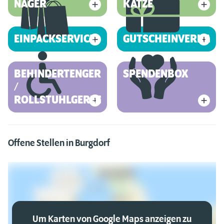
NAGER
KATZE
EINPACKSERVICE
GUTSCHEINVERKAUF
BEHINDERTENGERECHT
SPENDENBOX
/
ROLLSTUHLGERECHT
Offene Stellen in Burgdorf
Um Karten von Google Maps anzeigen zu