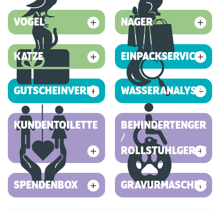
VOGEL
NAGER
KATZE
EINPACKSERVICE
GUTSCHEINVERKAUF
WASSERANALYSE
KUNDENTOILETTE
BEHINDERTENGEREC
/
ROLLSTUHLGERECHT
SPENDENBOX
GRAVURMASCHINE