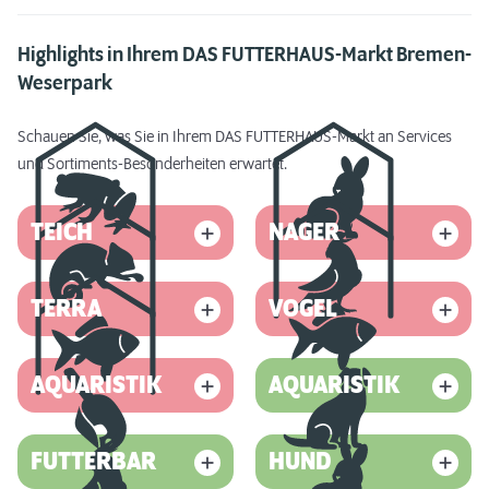
Highlights in Ihrem DAS FUTTERHAUS-Markt Bremen-
Weserpark
Schauen Sie, was Sie in Ihrem DAS FUTTERHAUS-Markt an Services
und Sortiments-Besonderheiten erwartet.
TEICH
NAGER
TERRA
VOGEL
AQUARISTIK
AQUARISTIK
FUTTERBAR
HUND