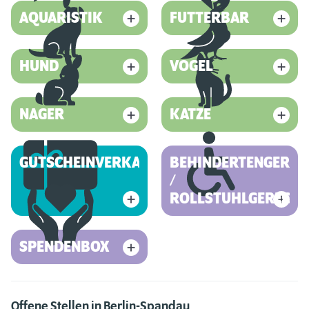
AQUARISTIK
FUTTERBAR
HUND
VOGEL
NAGER
KATZE
GUTSCHEINVERKAUF
BEHINDERTENGEREC
/
ROLLSTUHLGERECHT
SPENDENBOX
Offene Stellen in Berlin-Spandau