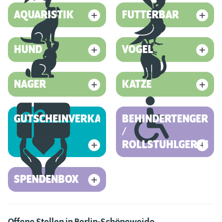
AQUARISTIK
FUTTERBAR
HUND
VOGEL
NAGER
KATZE
GUTSCHEINVERKAUF
BEHINDERTENGEREC
/
ROLLSTUHLGERECHT
SPENDENBOX