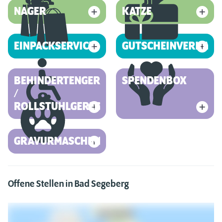
NAGER
KATZE
EINPACKSERVICE
GUTSCHEINVERKAUF
BEHINDERTENGERECHT
SPENDENBOX
/
ROLLSTUHLGERECHT
GRAVURMASCHINE
Offene Stellen in Bad Segeberg