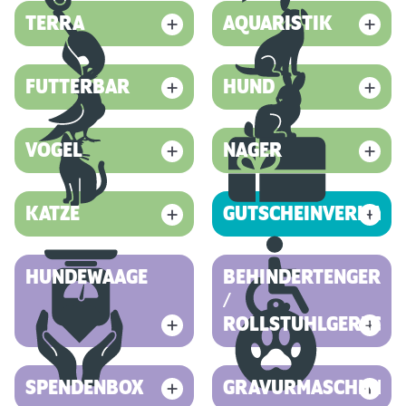
TERRA
AQUARISTIK
FUTTERBAR
HUND
VOGEL
NAGER
KATZE
GUTSCHEINVERKAUF
HUNDEWAAGE
BEHINDERTENGEREC
/
ROLLSTUHLGERECHT
SPENDENBOX
GRAVURMASCHINE