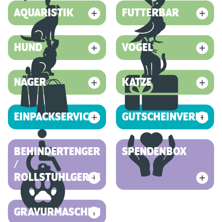
AQUARISTIK
FUTTERBAR
HUND
VOGEL
NAGER
KATZE
EINPACKSERVICE
GUTSCHEINVERKAUF
BEHINDERTENGERECHT
SPENDENBOX
/
ROLLSTUHLGERECHT
GRAVURMASCHINE