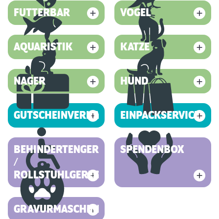
FUTTERBAR
VOGEL
AQUARISTIK
KATZE
NAGER
HUND
GUTSCHEINVERKAUF
EINPACKSERVICE
BEHINDERTENGERECHT
SPENDENBOX
/
ROLLSTUHLGERECHT
GRAVURMASCHINE