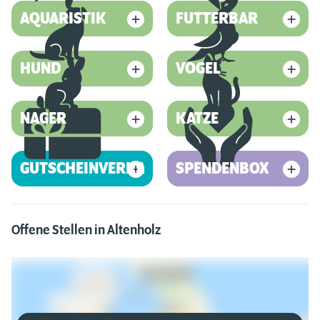
AQUARISTIK
FUTTERBAR
HUND
VOGEL
NAGER
KATZE
GUTSCHEINVERKAUF
SPENDENBOX
Offene Stellen in Altenholz