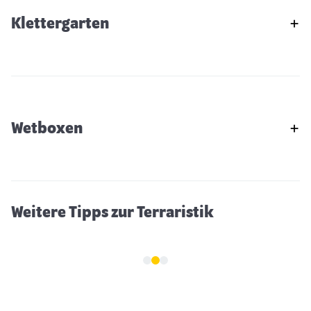
Klettergarten
Wetboxen
Die Ernährung von Reptilien
Weitere Tipps zur Terraristik