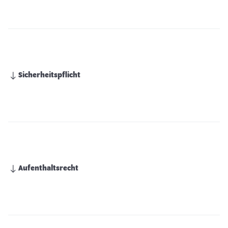
Sicherheitspflicht
Aufenthaltsrecht
Interview: Der ökologische Mehrwert
eines Gartenteichs