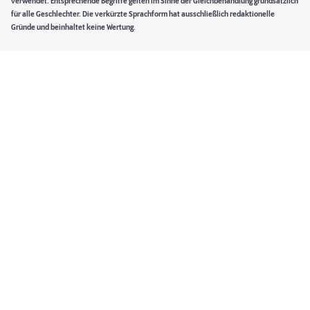
verwendet. Entsprechende Begriffe gelten im Sinne der Gleichbehandlung grundsätzlich
für alle Geschlechter. Die verkürzte Sprachform hat ausschließlich redaktionelle
Gründe und beinhaltet keine Wertung.