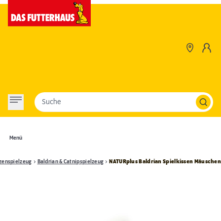
Suche
Menü
zenspielzeug
Baldrian & Catnipspielzeug
NATURplus Baldrian Spielkissen Mäusche