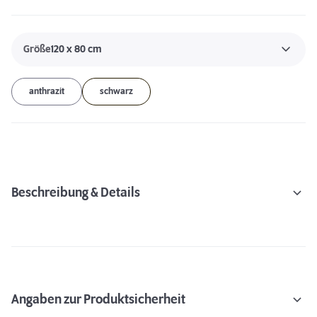
Größe
120 x 80 cm
anthrazit
schwarz
Beschreibung & Details
Angaben zur Produktsicherheit
Schlaf- & Ruhephasen von Hunden