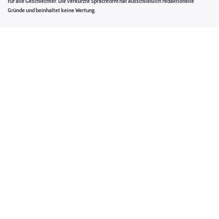
für alle Geschlechter. Die verkürzte Sprachform hat ausschließlich redaktionelle
Gründe und beinhaltet keine Wertung.