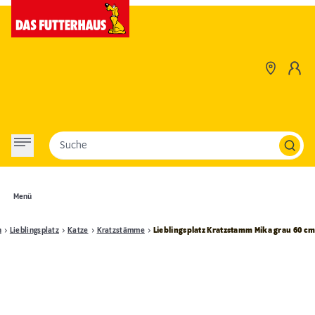
Suche
Menü
n
Lieblingsplatz
Katze
Kratzstämme
Lieblingsplatz Kratzstamm Mika grau 60 c