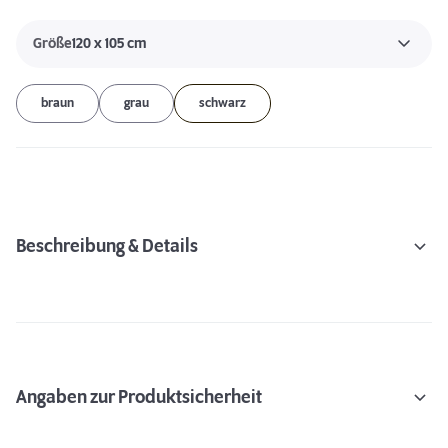
Größe
120 x 105 cm
braun
grau
schwarz
Beschreibung & Details
Angaben zur Produktsicherheit
Schlaf- & Ruhephasen von Hunden