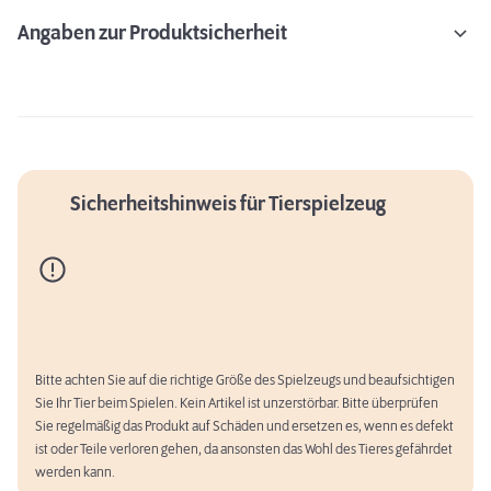
Angaben zur Produktsicherheit
Sicherheitshinweis für Tierspielzeug
Bitte achten Sie auf die richtige Größe des Spielzeugs und beaufsichtigen
Sie Ihr Tier beim Spielen. Kein Artikel ist unzerstörbar. Bitte überprüfen
Erstausstattung für Hunde
Sie regelmäßig das Produkt auf Schäden und ersetzen es, wenn es defekt
ist oder Teile verloren gehen, da ansonsten das Wohl des Tieres gefährdet
werden kann.