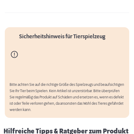
Sicherheitshinweis für Tierspielzeug
Bitte achten Sie auf die richtige Größe des Spielzeugs und beaufsichtigen
Sie Ihr Tier beim Spielen. Kein Artikel ist unzerstörbar. Bitte überprüfen
Erstausstattung für Hunde
Sie regelmäßig das Produkt auf Schäden und ersetzen es, wenn es defekt
ist oder Teile verloren gehen, da ansonsten das Wohl des Tieres gefährdet
werden kann.
Hilfreiche Tipps & Ratgeber zum Produkt