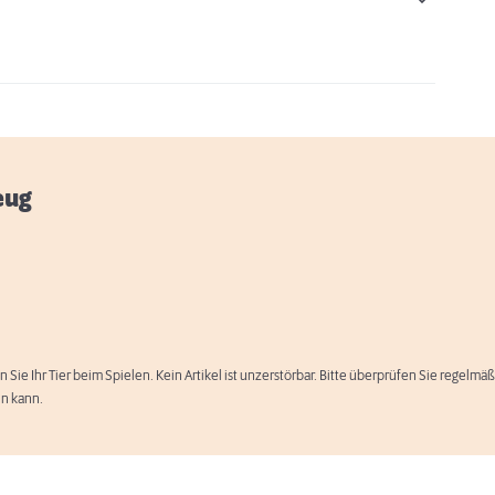
eug
n Sie Ihr Tier beim Spielen. Kein Artikel ist unzerstörbar. Bitte überprüfen Sie regelm
en kann.