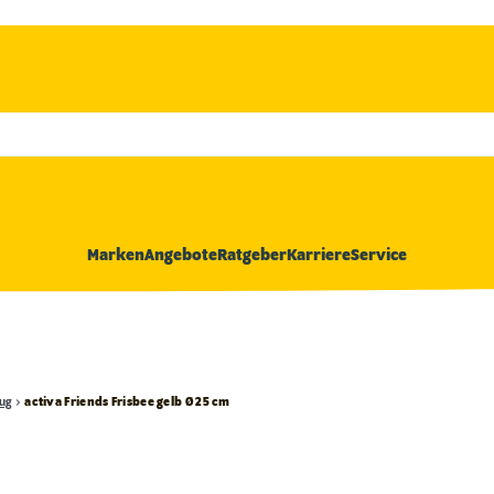
Marken
Angebote
Ratgeber
Karriere
Service
ug
activa Friends Frisbee gelb Ø 25 cm