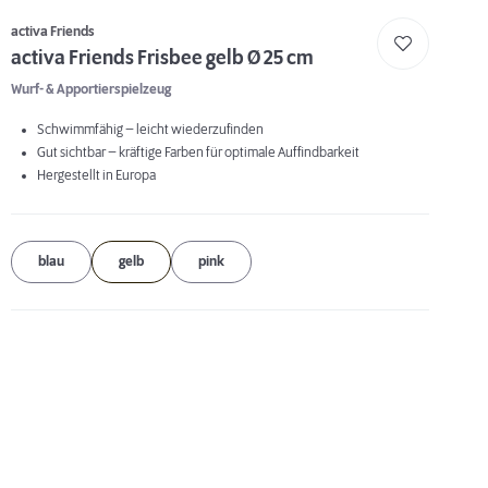
activa Friends
activa Friends Frisbee gelb Ø 25 cm
Wurf- & Apportierspielzeug
Schwimmfähig – leicht wiederzufinden
Gut sichtbar – kräftige Farben für optimale Auffindbarkeit
Hergestellt in Europa
blau
gelb
pink