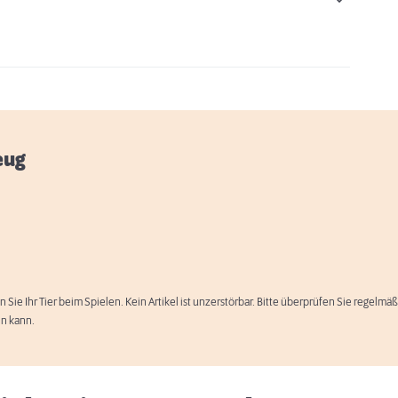
eug
n Sie Ihr Tier beim Spielen. Kein Artikel ist unzerstörbar. Bitte überprüfen Sie regelm
Spielvorschläge für Ihren Hund
en kann.