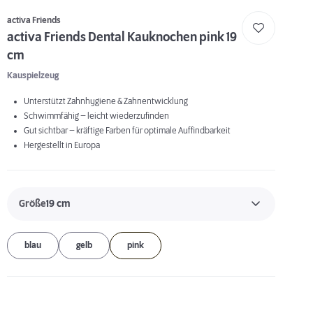
activa Friends
activa Friends Dental Kauknochen pink 19
cm
Kauspielzeug
Unterstützt Zahnhygiene & Zahnentwicklung
Schwimmfähig – leicht wiederzufinden
Gut sichtbar – kräftige Farben für optimale Auffindbarkeit
Hergestellt in Europa
Größe
19 cm
blau
gelb
pink