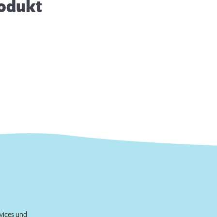
rodukt
rvices und