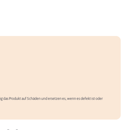
äßig das Produkt auf Schäden und ersetzen es, wenn es defekt ist oder
Hund geistig auslasten: Tipps & Infos,
wie’s klappt