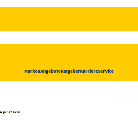
Marken
Angebote
Ratgeber
Karriere
Service
n pink 19 cm