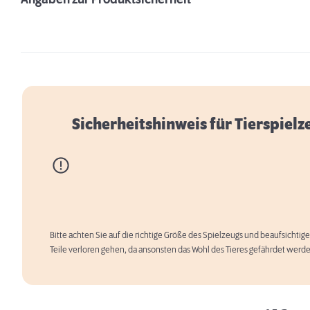
Angaben zur Produktsicherheit
Sicherheitshinweis für Tierspielz
Bitte achten Sie auf die richtige Größe des Spielzeugs und beaufsichtige
Erstausstattung für Hunde
Teile verloren gehen, da ansonsten das Wohl des Tieres gefährdet werd