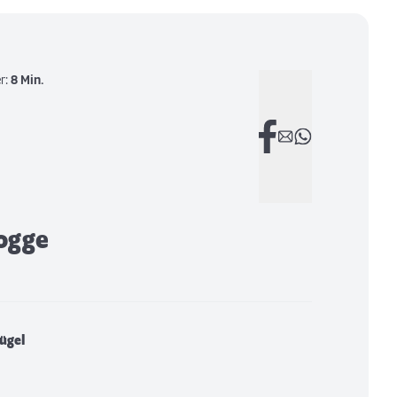
r:
8 Min.
ogge
lügel