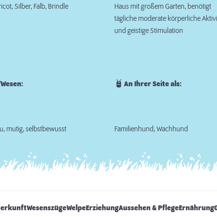
icot, Silber, Falb, Brindle
Haus mit großem Garten, benötigt
tägliche moderate körperliche Aktivi
und geistige Stimulation
Wesen:
An Ihrer Seite als:
u, mutig, selbstbewusst
Familienhund, Wachhund
Herkunft
Wesenszüge
Welpe
Erziehung
Aussehen & Pflege
Ernährung