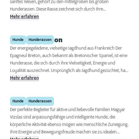
sanftes Wesen, gehört zu den mittelgroßen bis großen
Hunderassen. Diese Rasse zeichnet sich durch ihre
Freundlichkeit, Geduld und ihr ausgeglichenes Temperament
Mehr erfahren
aus, was sie zu hervorragenden Familienhunden macht. Sie
benötigen regelmäßige Bewegung und geistige Stimulation, um
Epagneul Breton
glücklich und gesund zu bleiben. Dank ihrer
Hunde
Hunderassen
Anpassungsfähigkeit und ihres Lerneifers sind English Setter
Der energiegeladene, vielseitige Jagdhund aus Frankreich Der
sowohl für erfahrene Hundebesitzer als auch für Anfänger
Epagneul Breton, auch bekannt als Bretonischer Spaniel, ist eine
geeignet.
Hunderasse, die sich durch ihre Vielseitigkeit, Energie und
Loyalität auszeichnet. Ursprünglich als Jagdhund gezüchtet, hat
sich der Epagneul Breton zu einem beliebten Familienbegleiter
Mehr erfahren
entwickelt, der sowohl in der Stadt als auch auf dem Land gut
zurechtkommt. Sein freundliches Wesen, gepaart mit seiner
Magyar Vizsla
Intelligenz und Anpassungsfähigkeit, macht ihn zu einem idealen
Hunde
Hunderassen
Gefährten für aktive Familien.
Der perfekte Begleiter für aktive und liebevolle Familien Magyar
Vizslas sind anpassungsfähige und intelligente Hunde, die
körperliche Aktivität ebenso mögen wie menschliche Zuneigung.
Ihre Energie und Bewegungsfreude machen sie zu idealen