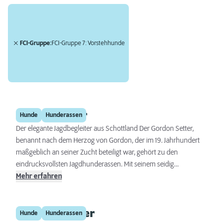
FCI-Gruppe:
FCI-Gruppe 7: Vorstehhunde
Gordon Setter
Hunde
Hunderassen
Der elegante Jagdbegleiter aus Schottland Der Gordon Setter,
benannt nach dem Herzog von Gordon, der im 19. Jahrhundert
maßgeblich an seiner Zucht beteiligt war, gehört zu den
eindrucksvollsten Jagdhunderassen. Mit seinem seidig
glänzenden schwarzen Fell, das von kastanienroten Abzeichen
Mehr erfahren
durchzogen ist, zieht er zweifellos die Blicke auf sich. Doch
dieser Hund besticht nicht nur durch sein Aussehen, sondern
Irish Red Setter
auch durch seine Intelligenz, sein freundliches Wesen und seine
Hunde
Hunderassen