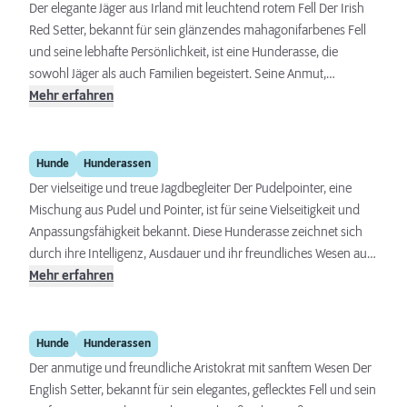
unermüdliche Arbeitsbereitschaft. Als Familienmitglied zeigt sich
Der elegante Jäger aus Irland mit leuchtend rotem Fell Der Irish
der Gordon Setter anhänglich und kinderlieb, als Jagdhund
Red Setter, bekannt für sein glänzendes mahagonifarbenes Fell
zeichnet er sich durch Ausdauer und die Fähigkeit zur
und seine lebhafte Persönlichkeit, ist eine Hunderasse, die
selbstständigen Jagd aus.
sowohl Jäger als auch Familien begeistert. Seine Anmut,
Intelligenz und Energie machen ihn zu einem vielseitigen
Mehr erfahren
Begleiter, der sowohl im Feld als auch zu Hause glänzt.
Pudelpointer
Hunde
Hunderassen
Der vielseitige und treue Jagdbegleiter Der Pudelpointer, eine
Mischung aus Pudel und Pointer, ist für seine Vielseitigkeit und
Anpassungsfähigkeit bekannt. Diese Hunderasse zeichnet sich
durch ihre Intelligenz, Ausdauer und ihr freundliches Wesen aus.
Sie sind ausgezeichnete Jagdhunde und liebevolle
Mehr erfahren
Familienmitglieder, die sich gut in das Familienleben integrieren
lassen. Eine Kombination aus physischer Aktivität und geistiger
English Setter
Beschäftigung ist wichtig, um sie zufrieden und gesund zu
Hunde
Hunderassen
halten.
Der anmutige und freundliche Aristokrat mit sanftem Wesen Der
English Setter, bekannt für sein elegantes, geflecktes Fell und sein