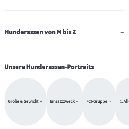
Hunderassen von M bis Z
Unsere Hunderassen-Portraits
Größe & Gewicht
Einsatzzweck
FCI-Gruppe
All