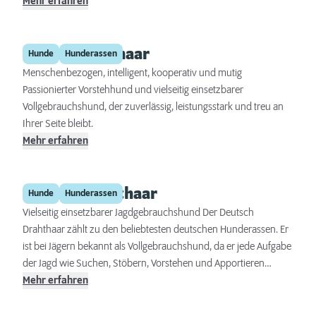
Partnern für aktive Familien und Outdoor-Liebhaber. Trotz ihrer
Mehr erfahren
jagdlichen Fähigkeiten und ihres lebhaften Wesens sind Magyar
Vizslas äußerst liebevolle und loyale Hunde, die gut in eine
Deutsch Kurzhaar
Familie oder eine Gruppe anderer Hunde integriert werden
Hunde
Hunderassen
können. Mit ihrem auffälligen gold-roten Fell und ihren
Menschenbezogen, intelligent, kooperativ und mutig
aufmerksamen Augen sind sie nicht nur sehr schöne Hunde,
Passionierter Vorstehhund und vielseitig einsetzbarer
sondern auch begeisterte und treue Begleiter.
Vollgebrauchshund, der zuverlässig, leistungsstark und treu an
Ihrer Seite bleibt.
Mehr erfahren
Deutsch Drahthaar
Hunde
Hunderassen
Vielseitig einsetzbarer Jagdgebrauchshund Der Deutsch
Drahthaar zählt zu den beliebtesten deutschen Hunderassen. Er
ist bei Jägern bekannt als Vollgebrauchshund, da er jede Aufgabe
der Jagd wie Suchen, Stöbern, Vorstehen und Apportieren
zuverlässig erfüllt.
Mehr erfahren